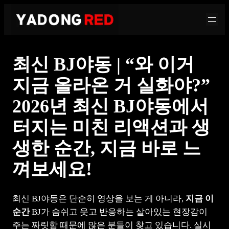
콘
텐
츠
로
최신 BJ야동 | “와 이거
바
로
지금 올라온 거 실화야?”
가
2026년 최신 BJ야동에서
기
터지는 미친 리액션과 생
생한 순간, 지금 바로 느
껴보세요!
최신 BJ야동은 단순히 영상을 보는 게 아니라,
지금 이
순간
BJ가 숨쉬고 웃고 반응하는 살아있는 현장감이
주는 짜릿함 때문에 많은 분들이 찾고 있습니다. 실시