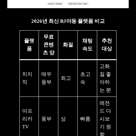
2026년 최신 BJ야동 플랫폼 비교
무료
플랫
채팅
추천
콘텐
화질
폼
속도
대상
츠 양
고화
치지
매우
초고
질 좋
최고
직
풍부
속
아하
는 분
레전
아프
드 다
리카
풍부
상
빠름
시보
TV
기 원
함