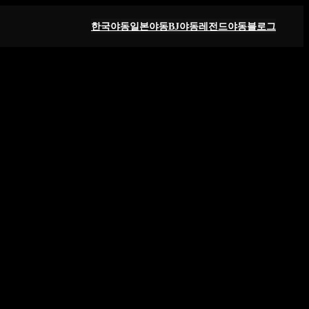
한국야동
일본야동
BJ야동
레전드야동
블로그