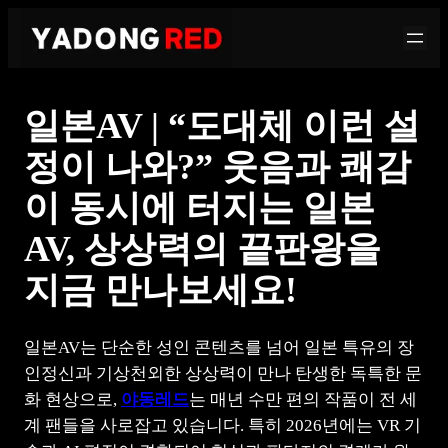
콘
텐
츠
로
일본AV | “도대체 이런 설
바
로
정이 나와?” 웃음과 쾌감
가
이 동시에 터지는 일본
기
AV, 상상력의 끝판왕을
지금 만나보세요!
일본AV는 단순한 성인 콘텐츠를 넘어 일본 특유의 장
인정신과 기상천외한 상상력이 만나 탄생한 독특한 문
화 현상으로,
야동레드
는 매년 수만 편의 작품이 전 세
계 팬들을 사로잡고 있습니다. 특히 2026년에는 VR 기