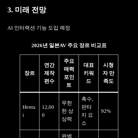
3. 미래 전망
AI 인터랙션 기능 도입 예정
2026년 일본AV 주요 장르 비교표
주요
연간
대표
시청
매력
장르
제작
키워
자 만
포인
편수
드
족도
트
촉수,
무한
Henta
12,00
판타
한 상
92%
i
0
지 요
상력
소
완벽