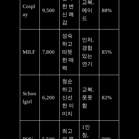
교복,
Cospl
한 변
9,500
메이
88%
ay
신 쾌
드
감
성숙
인처,
하고
경험
MILF
7,800
따뜻
85%
있는
한 매
연기
력
청순
하고
교복,
Schoo
6,200
신선
풋풋
82%
lgirl
한 이
함
미지
1인
최고
칭,