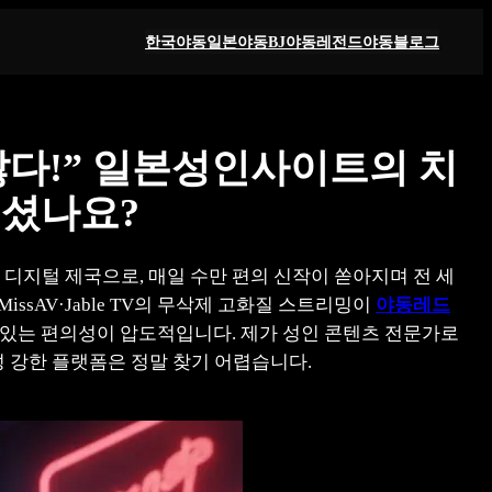
한국야동
일본야동
BJ야동
레전드야동
블로그
않다!” 일본성인사이트의 치
되셨나요?
디지털 제국으로, 매일 수만 편의 신작이 쏟아지며 전 세
ssAV·Jable TV의 무삭제 고화질 스트리밍이
야동레드
수 있는 편의성이 압도적입니다. 제가 성인 콘텐츠 전문가로
 강한 플랫폼은 정말 찾기 어렵습니다.